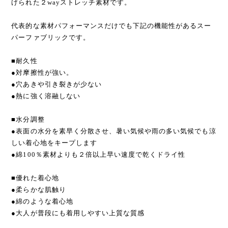
げられた２wayストレッチ素材です。
代表的な素材パフォーマンスだけでも下記の機能性があるスー
パーファブリックです。
■耐久性
●対摩擦性が強い。
●穴あきや引き裂きが少ない
●熱に強く溶融しない
■水分調整
●表面の水分を素早く分散させ、暑い気候や雨の多い気候でも涼
しい着心地をキープします
●綿100％素材よりも２倍以上早い速度で乾くドライ性
■優れた着心地
●柔らかな肌触り
●綿のような着心地
●大人が普段にも着用しやすい上質な質感