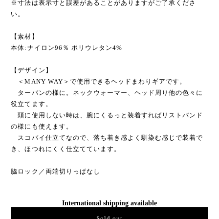
※寸法は表示寸と誤差があることがありますがご了承くださ
い。
【素材】
本体:ナイロン96％ ポリウレタン4%
【デザイン】
＜MANY WAY＞で使用できるヘッドまわりギアです。
ターバンの様に。ネックウォーマー、ヘッド周り他の色々に
役立てます。
頭に使用しない時は、腕にくるっと装着すればリストバンド
の様にも使えます。
スコバイ仕立てなので、落ち着き感よく馴染む感じで装着で
き、ほつれにくく仕立てています。
脇ロック／両端切りっぱなし
International shipping available
Sold out