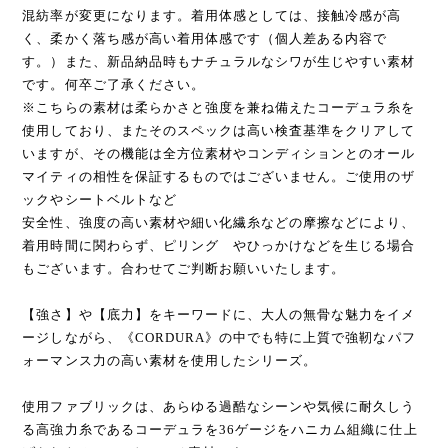
混紡率が変更になります。着用体感としては、接触冷感が高
く、柔かく落ち感が高い着用体感です（個人差ある内容で
す。）また、新品納品時もナチュラルなシワが生じやすい素材
です。何卒ご了承ください。
※こちらの素材は柔らかさと強度を兼ね備えたコーデュラ糸を
使用しており、またそのスペックは高い検査基準をクリアして
いますが、その機能は全方位素材やコンディションとのオール
マイティの相性を保証するものではございません。ご使用のザ
ックやシートベルトなど
安全性、強度の高い素材や細い化繊糸などの摩擦などにより、
着用時間に関わらず、ピリング やひっかけなどを生じる場合
もございます。合わせてご判断お願いいたします。
【強さ】や【底力】をキーワードに、大人の無骨な魅力をイメ
ージしながら、《CORDURA》の中でも特に上質で強靭なパフ
ォーマンス力の高い素材を使用したシリーズ。
使用ファブリックは、あらゆる過酷なシーンや気候に耐久しう
る高強力糸であるコーデュラを36ゲージをハニカム組織に仕上