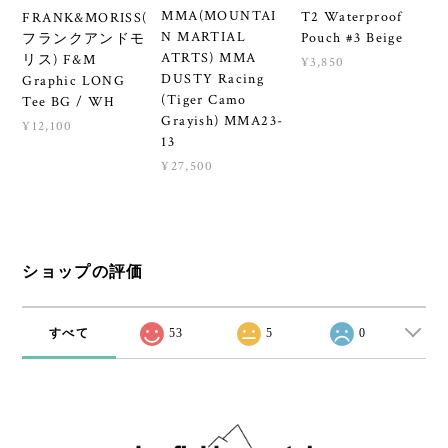
MMA(MOUNTAI
T2 Waterproof
FRANK&MORISS(
N MARTIAL
Pouch #3 Beige
フランクアンドモ
ATRTS) MMA
リス) F&M
¥3,850
DUSTY Racing
Graphic LONG
(Tiger Camo
Tee BG / WH
Grayish) MMA23-
¥12,100
13
¥27,500
ショップの評価
すべて
53
5
0