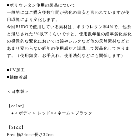
■ポリウレタン使用の製品について
一般的にはご購入後数年間が劣化の目安と言われていますが使
用環境により変化します。
今回BUDOで使用している素材は、ポリウレタン率4%で、他糸
と混紡された5%以下くらいですと、使用数年後の経年劣化劣化
の視覚的な変化においては綿やシルクなど他の天然素材などと
あまり変わらない経年の使用感だと認識して製品化しておりま
す。（使用頻度、お手入れ、使用洗剤などにも関係します）
■UV加工
■接触冷感
＜日本製＞
【color】
●＜ボディ＞ レッド×＜ネーム＞ブラック
【SIZE】
Free 幅24cm×長さ32cm