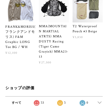
MMA(MOUNTAI
T2 Waterproof
FRANK&MORISS(
N MARTIAL
Pouch #3 Beige
フランクアンドモ
ATRTS) MMA
リス) F&M
¥3,850
DUSTY Racing
Graphic LONG
(Tiger Camo
Tee BG / WH
Grayish) MMA23-
¥12,100
13
¥27,500
ショップの評価
すべて
53
5
0