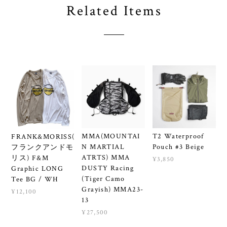
Related Items
MMA(MOUNTAI
T2 Waterproof
FRANK&MORISS(
N MARTIAL
Pouch #3 Beige
フランクアンドモ
ATRTS) MMA
リス) F&M
¥3,850
DUSTY Racing
Graphic LONG
(Tiger Camo
Tee BG / WH
Grayish) MMA23-
¥12,100
13
¥27,500