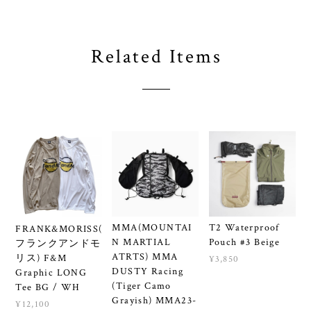
Related Items
MMA(MOUNTAI
T2 Waterproof
FRANK&MORISS(
N MARTIAL
Pouch #3 Beige
フランクアンドモ
ATRTS) MMA
リス) F&M
¥3,850
DUSTY Racing
Graphic LONG
(Tiger Camo
Tee BG / WH
Grayish) MMA23-
¥12,100