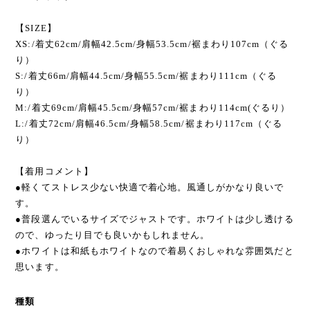
・サクラ
・ブラック
【SIZE】
XS:/着丈62cm/肩幅42.5cm/身幅53.5cm/裾まわり107cm（ぐる
り）
S:/着丈66m/肩幅44.5cm/身幅55.5cm/裾まわり111cm（ぐる
り）
M:/着丈69cm/肩幅45.5cm/身幅57cm/裾まわり114cm(ぐるり）
L:/着丈72cm/肩幅46.5cm/身幅58.5cm/裾まわり117cm（ぐる
り）
【着用コメント】
●軽くてストレス少ない快適で着心地。風通しがかなり良いで
す。
●普段選んでいるサイズでジャストです。ホワイトは少し透ける
ので、ゆったり目でも良いかもしれません。
●ホワイトは和紙もホワイトなので着易くおしゃれな雰囲気だと
思います。