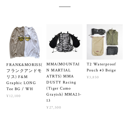
Related Items
MMA(MOUNTAI
T2 Waterproof
FRANK&MORISS(
N MARTIAL
Pouch #3 Beige
フランクアンドモ
ATRTS) MMA
リス) F&M
¥3,850
DUSTY Racing
Graphic LONG
(Tiger Camo
Tee BG / WH
Grayish) MMA23-
¥12,100
13
¥27,500