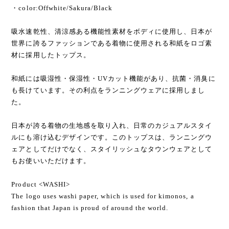
<WASHI open collar Short sleeve>:3colors
・product No. B25CB106
・color:Offwhite/Sakura/Black
吸水速乾性、清涼感ある機能性素材をボディに使用し、日本が
世界に誇るファッションである着物に使用される和紙をロゴ素
材に採用したトップス。
和紙には吸湿性・保湿性・UVカット機能があり、抗菌・消臭に
も長けています。その利点をランニングウェアに採用しまし
た。
日本が誇る着物の生地感を取り入れ、日常のカジュアルスタイ
ルにも溶け込むデザインです。このトップスは、ランニングウ
ェアとしてだけでなく、スタイリッシュなタウンウェアとして
もお使いいただけます。
Product <WASHI>
The logo uses washi paper, which is used for kimonos, a