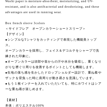
fashion that Japan is proud of around the world.
Washi paper is moisture-absorbent, moisturizing, and UV-
resistant, and is also antibacterial and deodorizing, and these
advantages are used in running wear.
Box french sleeve 3colors
＜サイドフレア オープンカラーショートスリーブ＞
【デザイン】
●シンプルなTシャツをカッティングで表現した機能美トップ
ス。
オープンカラーを採用し、フェイス＆デコルテをシャープで洗
練された印象に。
●オープンカラーは頭部や首からの汗や水分を吸収し、重くなり
がりな襟ぐり周りを改善するポイントとしても機能します。
●生地の落ち感を生かしたドロップショルダー設計で、重ね着や
ザックを背負った時に肩周りが動き易さを意識しています。
●もう１枚インナーを入れていただいても、特にホワイトはシア
ーな重ね着が楽しめます。