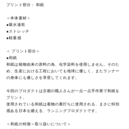
【素材】
本体：ポリエステル100%
プリント部分： 和紙
＜本体素材＞
●吸水速乾
●ストレッチ
●軽量感
＜ プリント部分＞
●和紙
和紙は植物由来の原料の為、化学染料を使用しません。そのた
め、生産における工程においても地球に優しく、またランナー
の身体にも優しさを享受してくれます。
今回のプロダクトは京都の職人さんが一点一点手作業で和紙を
プリント。
使用されている和紙は着物の裏打ちに使用される、まさに特別
感ある日本を纏える、ランニングプロダクトです。