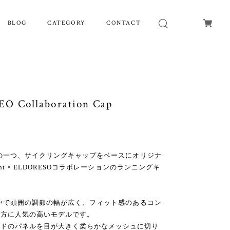
BLOG
CATEGORY
CONTACT
 Collaboration Cap
ルの一つ、サイクリングキャップをベースにオリジナ
ht × ELDORESOコラボレーションのランニングキ
の中で頭囲の調節の幅が広く、フィット感のあるコン
な方に人気の高いモデルです。
イドのパネルを目が大きく柔らかなメッシュに切り