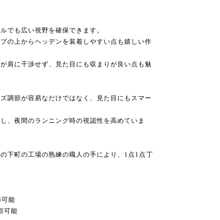
イルでも広い視野を確保できます。
ップの上からヘッデンを装着しやすい点も嬉しい作
ーが肩に干渉せず、見た目にも収まりが良い点も魅
イズ調節が容易なだけではなく、見た目にもスマー
用し、夜間のランニング時の視認性を高めていま
の下町の工場の熟練の職人の手により、1点1点丁
節可能
節可能