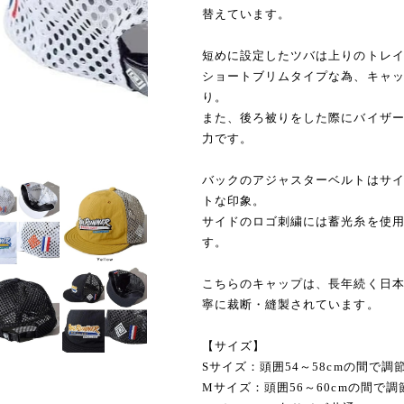
替えています。
短めに設定したツバは上りのトレ
ショートブリムタイプな為、キャ
り。
また、後ろ被りをした際にバイザ
力です。
バックのアジャスターベルトはサ
トな印象。
サイドのロゴ刺繍には蓄光糸を使
す。
こちらのキャップは、長年続く日本
寧に裁断・縫製されています。
【サイズ】
Sサイズ：頭囲54～58cmの間で調
Mサイズ：頭囲56～60cmの間で調