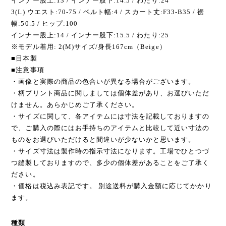
インナー股上:13 / インナー股下:14.5 / わたり:24
3(L) ウエスト:70-75 / ベルト幅:4 / スカート丈:F33-B35 / 裾
幅:50.5 / ヒップ:100
インナー股上:14 / インナー股下:15.5 / わたり:25
※モデル着用: 2(M)サイズ/身長167cm（Beige）
■日本製
■注意事項
・画像と実際の商品の色合いが異なる場合がございます。
・柄プリント商品に関しましては個体差があり、お選びいただ
けません。あらかじめご了承ください。
・サイズに関して、各アイテムには寸法を記載しておりますの
で、ご購入の際にはお手持ちのアイテムと比較して近い寸法の
ものをお選びいただけると間違いが少ないかと思います。
・サイズ寸法は製作時の指示寸法になります。工場でひとつづ
つ縫製しておりますので、多少の個体差があることをご了承く
ださい。
・価格は税込み表記です。 別途送料が購入金額に応じてかかり
ます。
種類