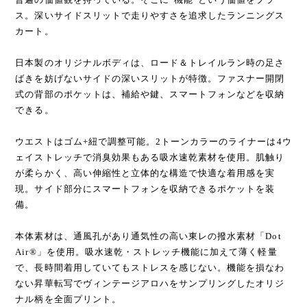
ス。深いサイドスリットで走りやすさを追求したランニングス
カート。
日本製のオリジナルボディは、ロード＆トレイルラン時の足さ
ばきを妨げないサイドの深いスリットが特徴。ファスナー開閉
式の背部のポケットは、補給や鍵、スマートフォンなどを収納
できる。
ウエストはゴム+紐で調整可能。2トーンカラーのライナーは4ウ
ェイストレッチで消臭効果もある吸水速乾素材を使用。肌触り
が柔らかく、高い伸縮性と立体的な構造で快適な着用感を実
現。サイド部分にスマートフォンを収納できるポケットを装
備。
本体素材は、通風孔があり通気性の高い東レの撥水素材「Dot
Air®︎」を使用。吸水速乾・ストレッチ機能に加えて薄く軽量
で、長時間着用していてもストレスを感じない。機能を損なわ
ない昇華転写でヴィンテージアロハをサンプリングしたオリジ
ナル柄を全面プリント。