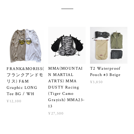
MMA(MOUNTAI
T2 Waterproof
FRANK&MORISS(
N MARTIAL
Pouch #3 Beige
フランクアンドモ
ATRTS) MMA
リス) F&M
¥3,850
DUSTY Racing
Graphic LONG
(Tiger Camo
Tee BG / WH
Grayish) MMA23-
¥12,100
13
¥27,500