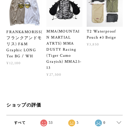
MMA(MOUNTAI
T2 Waterproof
FRANK&MORISS(
N MARTIAL
Pouch #3 Beige
フランクアンドモ
ATRTS) MMA
リス) F&M
¥3,850
DUSTY Racing
Graphic LONG
(Tiger Camo
Tee BG / WH
Grayish) MMA23-
¥12,100
13
¥27,500
ショップの評価
すべて
53
5
0