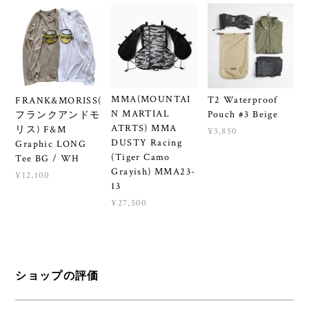
MMA(MOUNTAI
T2 Waterproof
FRANK&MORISS(
N MARTIAL
Pouch #3 Beige
フランクアンドモ
ATRTS) MMA
リス) F&M
¥3,850
DUSTY Racing
Graphic LONG
(Tiger Camo
Tee BG / WH
Grayish) MMA23-
¥12,100
13
¥27,500
ショップの評価