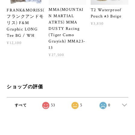
MMA(MOUNTAI
T2 Waterproof
FRANK&MORISS(
N MARTIAL
Pouch #3 Beige
フランクアンドモ
ATRTS) MMA
リス) F&M
¥3,850
DUSTY Racing
Graphic LONG
(Tiger Camo
Tee BG / WH
Grayish) MMA23-
¥12,100
13
¥27,500
ショップの評価
すべて
53
5
0