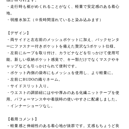
・走行時も裾がめくれることがなく、軽量で安定感のある着心
地。
・弱撥水加工（※長時間濡れていると染み込みます）
【デザイン】
・両サイドと左右前のメッシュポケットに加え、バックセンタ
ーにファスナー付きポケットを備えた贅沢な5ポケット仕様。
・左前にループを取り付け、カラビナなどを引っかけて使用可
能。新しい収納ポケット感覚で、キー類だけでなくマスクやキ
ャップなども引っかけられて便利です。
・ポケット内側の袋布にもメッシュを使用し、より軽量に。
・左前にBUDOの織りネーム。
・サイドスリット入り。
・ウエストの調節紐にはやや厚みのある化繊ニットテープを使
用。パフォーマンス中や着脱時の使いやすさに配慮しました。
・インナーショーツなし。
【着用コメント】
・軽量感と伸縮性のある着心地が抜群です。丈感もちょうど良