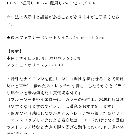
13.2cm/裾周り68.5cm/腿周り75cm/ヒップ108cm
※寸法は表示寸と誤差があることがありますがご了承くださ
い。
★後ろファスナーポケットサイズ：16.5cm × 9.5cm
【素材】
本体：ナイロン95％、ポリウレタン5％
メッシュ：ポリエステル100％
・特殊なナイロン糸を使用。糸に白濁性を持たせることで透け
防止とUV性、優れたストレッチ性を持ち、しなやかさとドライ
な風合いを兼ね備えた上質機能素材です。
（ブルーソーダやイエローは、カラーの特性上、水濡れ時は透
けやすくなりますのでインナーは濃色をおすすめします）
・適度なハリ感にしなやかさとストレッチ性を加えた高パフォ
ーマンスファブリックによる着心地は、ロードだけでなく登山
やストレッチ時など大きく脚を広げる動作においても、深い体
感が得られます。