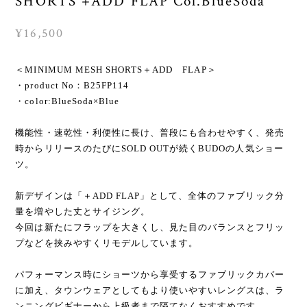
SHORTS +ADD FLAP Col.BlueSoda
¥16,500
＜MINIMUM MESH SHORTS＋ADD FLAP＞
・product No：B25FP114
・color:BlueSoda×Blue
機能性・速乾性・利便性に長け、普段にも合わせやすく、発売
時からリリースのたびにSOLD OUTが続くBUDOの人気ショー
ツ。
新デザインは「＋ADD FLAP」として、全体のファブリック分
量を増やした丈とサイジング。
今回は新たにフラップを大きくし、見た目のバランスとフリッ
プなどを挟みやすくリモデルしています。
パフォーマンス時にショーツから享受するファブリックカバー
に加え、タウンウェアとしてもより使いやすいレングスは、ラ
ンニングビギナーから上級者まで隔てなくおすすめです。