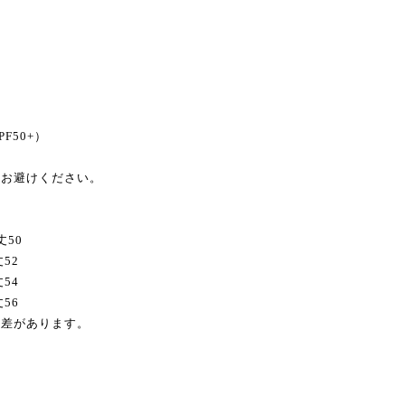
F50+）
はお避けください。
丈50
52
54
56
誤差があります。