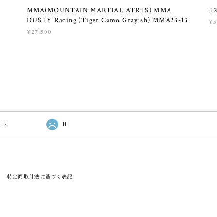
MMA(MOUNTAIN MARTIAL ATRTS) MMA
T2
M
DUSTY Racing (Tiger Camo Grayish) MMA23-13
¥3
¥27,500
5
0
特定商取引法に基づく表記