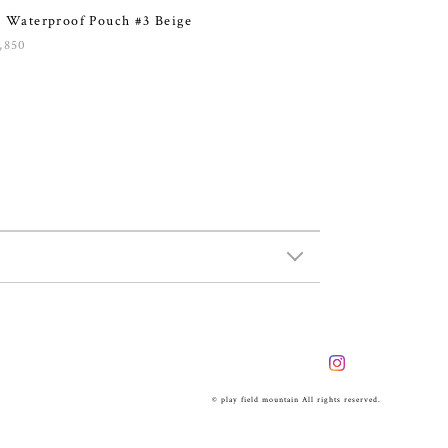
 Waterproof Pouch #3 Beige
,850
© play field mountain All rights reserved.