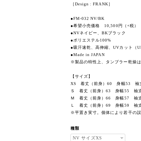
［Design : FRANK］
●FM-032 NV/BK
●希望小売価格 10,500円（+税）
●NVネイビー、BKブラック
●ポリエステル100%
●吸汗速乾、高伸縮、UVカット（UP
●Made in JAPAN
※製品の特性上、タンブラー乾燥
【サイズ】
XS 着丈（前身）60 身幅53 袖
Ｓ 着丈（前身）63 身幅55 袖丈
Ｍ 着丈（前身）66 身幅57 袖丈
Ｌ 着丈（前身）69 身幅59 袖丈
※平置き実寸。個体により若干の
種類