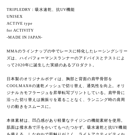
TRIPLEDRY：吸水速乾、抗UV機能
UNISEX
ACTIVE type
for ACTIVITY
-MADE IN JAPAN-
MMAのラインナップの中でレースに特化したレーシングシリー
ズは、ハイパフォーマンスランナーのアドバイスとテストによ
って2020年に誕生した実績のあるプロダクト。
日本製のオリジナルボディは、胸部と背面の肩甲骨部を
COOLMAX®の速乾メッシュで切り替え、通気性を向上。オリ
ジナルカモフラージュを昇華転写プリントしている。肩甲骨に
沿った切り替えは腕振りを遮ることなく、ランニング時の肩周
りの動きをスムースに。
本体素材は、凹凸感があり軽量なテイジンの機能素材を使用。
肌面は撥水糸で汗をかいてもべたつかず、吸水速乾と抗UV機能
を備える。しなやかで肌触りがよく、ライトアクティビティか