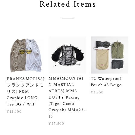
Related Items
MMA(MOUNTAI
T2 Waterproof
FRANK&MORISS(
N MARTIAL
Pouch #3 Beige
フランクアンドモ
ATRTS) MMA
リス) F&M
¥3,850
DUSTY Racing
Graphic LONG
(Tiger Camo
Tee BG / WH
Grayish) MMA23-
¥12,100
13
¥27,500