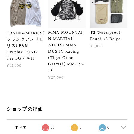
MMA(MOUNTAI
T2 Waterproof
FRANK&MORISS(
N MARTIAL
Pouch #3 Beige
フランクアンドモ
ATRTS) MMA
リス) F&M
¥3,850
DUSTY Racing
Graphic LONG
(Tiger Camo
Tee BG / WH
Grayish) MMA23-
¥12,100
13
¥27,500
ショップの評価
すべて
53
5
0