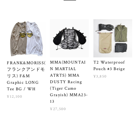
MMA(MOUNTAI
T2 Waterproof
FRANK&MORISS(
N MARTIAL
Pouch #3 Beige
フランクアンドモ
ATRTS) MMA
リス) F&M
¥3,850
DUSTY Racing
Graphic LONG
(Tiger Camo
Tee BG / WH
Grayish) MMA23-
¥12,100
13
¥27,500