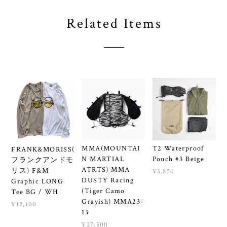
Related Items
MMA(MOUNTAI
T2 Waterproof
FRANK&MORISS(
N MARTIAL
Pouch #3 Beige
フランクアンドモ
ATRTS) MMA
リス) F&M
¥3,850
DUSTY Racing
Graphic LONG
(Tiger Camo
Tee BG / WH
Grayish) MMA23-
¥12,100
13
¥27,500