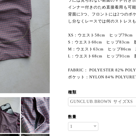
ツには見られない前面のマチ付き
インナー付きのため直接着用も可
背面に3つ、フロントには2つのポ
し分なくレースでは何のストレス
XS：ウエスト58cm ヒップ79cm 
S：ウエスト60cm ヒップ83cm 股
M：ウエスト63cm ヒップ86cm 股
L：ウエスト68cm ヒップ91cm 股
FABRIC： POLYESTER 82% POL
ポケット：NYLON 84% POLYURET
種類
数量