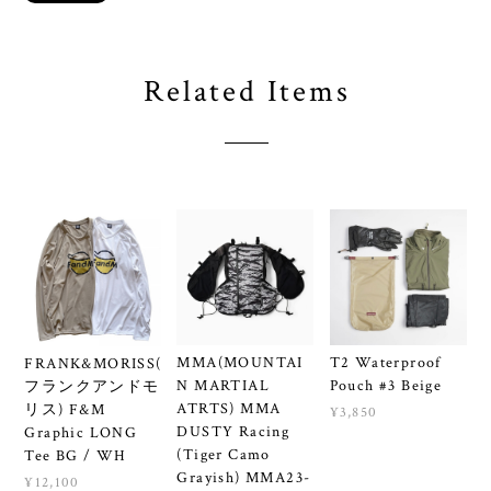
Related Items
MMA(MOUNTAI
T2 Waterproof
FRANK&MORISS(
N MARTIAL
Pouch #3 Beige
フランクアンドモ
ATRTS) MMA
リス) F&M
¥3,850
DUSTY Racing
Graphic LONG
(Tiger Camo
Tee BG / WH
Grayish) MMA23-
¥12,100