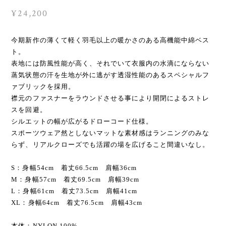
¥24,200
今期新作の薄くて軽く羽毛以上の暖かさのある高機能中綿ベス
ト。
表地には防風性能が高く、それでいて衣服内の水滴にならない
蒸気状態の汗を生地が外に逃がす透湿性能のあるスペシャルフ
ァブリックを採用。
襟元のファスナーをラウンドさせる事により開閉によるストレ
スを回避。
シルエットの幅が広がるドローコード仕様。
スポーツウェア然としないマットな素材感はランニングのみな
らず、リアルクローズでも活躍の場を広げること間違いなし。
S：身幅54cm 着丈66.5cm 肩幅36cm
M：身幅57cm 着丈69.5cm 肩幅39cm
L：身幅61cm 着丈73.5cm 肩幅41cm
XL：身幅64cm 着丈76.5cm 肩幅43cm
本体：NYLON 100%