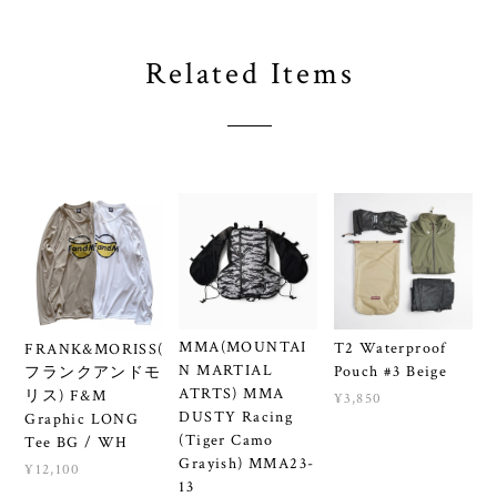
Related Items
MMA(MOUNTAI
T2 Waterproof
FRANK&MORISS(
N MARTIAL
Pouch #3 Beige
フランクアンドモ
ATRTS) MMA
リス) F&M
¥3,850
DUSTY Racing
Graphic LONG
(Tiger Camo
Tee BG / WH
Grayish) MMA23-
¥12,100
13