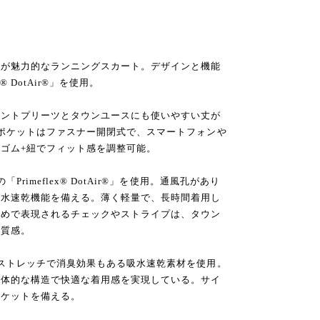
ツが魅力的なランニングスカート。デザインと機能
® DotAir®」を使用。
ロントプリーツとタウンユースにも使いやすい丈が
ポケットはファスナー開閉式で、スマートフォンや
ゴム+紐でフィット感を調整可能。
rimeflex® DotAir®」を使用。通風孔があり
吸水速乾機能を備える。薄く軽量で、長時間着用し
染めで表現されるチェックやストライプは、タウン
と質感。
ストレッチで消臭効果もある吸水速乾素材を使用。
立体的な構造で快適な着用感を実現している。サイ
ポケットを備える。