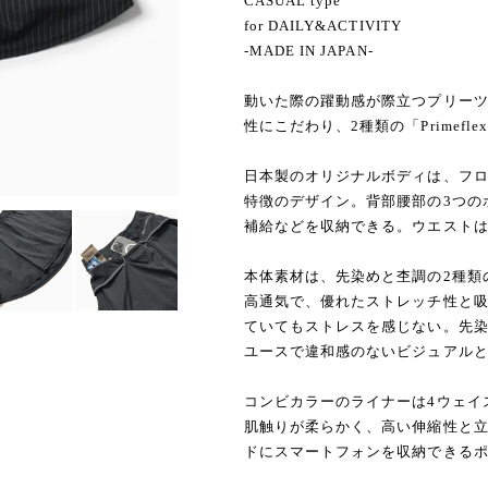
CASUAL type
for DAILY&ACTIVITY
-MADE IN JAPAN-
動いた際の躍動感が際立つプリー
性にこだわり、2種類の「Primeflex
日本製のオリジナルボディは、フ
特徴のデザイン。背部腰部の3つの
補給などを収納できる。ウエストは
本体素材は、先染めと杢調の2種類の「P
高通気で、優れたストレッチ性と
ていてもストレスを感じない。先
ユースで違和感のないビジュアル
コンビカラーのライナーは4ウェイ
肌触りが柔らかく、高い伸縮性と
ドにスマートフォンを収納できる