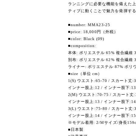
ランニングに必要な機能を備えた
ティブに動くことで魅力を発揮す
■number: MMA23-25
■price: 18,000円（外税）
■color: Black (09)
■composition:
本体: ポリエステル 65% 複合繊維 35% (
別布: ポリエステル 62% 複合繊維 38% (
ライナー: ポリエステル 87% ポリウ
■size（単位 cm）
1(S) ウエスト:65-70 / スカート丈:33
インナー股上:12 / インナー股下:13
2(M) ウエスト:70-75 / スカート丈:35
インナー股上:13 / インナー股下:14
3(L) ウエスト:75-80 / スカート丈:37
インナー股上:14 / インナー股下:15.
※モデル着用: 2/Mサイズ/身長159c
■日本製