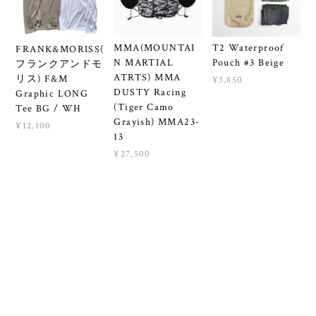
MMA(MOUNTAI
T2 Waterproof
FRANK&MORISS(
N MARTIAL
Pouch #3 Beige
フランクアンドモ
ATRTS) MMA
リス) F&M
¥3,850
DUSTY Racing
Graphic LONG
(Tiger Camo
Tee BG / WH
Grayish) MMA23-
¥12,100
13
¥27,500
ショップの評価
すべて
53
5
0