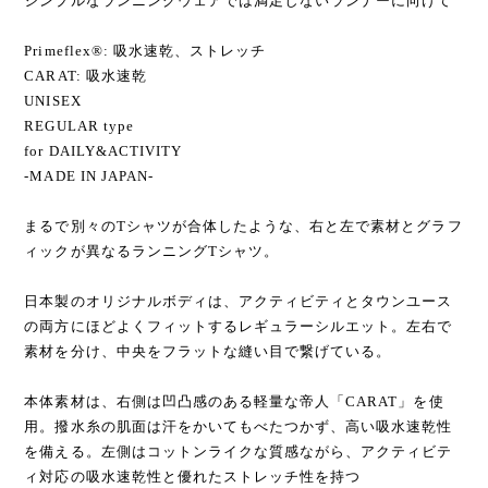
シンプルなランニングウェアでは満足しないランナーに向けて
Primeflex®: 吸水速乾、ストレッチ
CARAT: 吸水速乾
UNISEX
REGULAR type
for DAILY&ACTIVITY
-MADE IN JAPAN-
まるで別々のTシャツが合体したような、右と左で素材とグラフ
ィックが異なるランニングTシャツ。
日本製のオリジナルボディは、アクティビティとタウンユース
の両方にほどよくフィットするレギュラーシルエット。左右で
素材を分け、中央をフラットな縫い目で繋げている。
本体素材は、右側は凹凸感のある軽量な帝人「CARAT」を使
用。撥水糸の肌面は汗をかいてもべたつかず、高い吸水速乾性
を備える。左側はコットンライクな質感ながら、アクティビテ
ィ対応の吸水速乾性と優れたストレッチ性を持つ