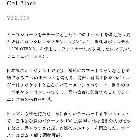
Col.Black
¥22,000
カーゴショーツをモチーフとした 7 つのポケットを備えた収納
力抜群のロングレングスランニングパンツ。進化系ポリステル
「SOLOTEX®」を使用し、ファスナーなどを廃したシンプルな
ミニマムバージョン。
日本製のオリジナルボディは、補給やスマートフォンなどを収
納できる 7 つのポケットを備える。背部には落下防止のバイン
ダー付きポケットと左右のパワーメッシュポケット。脚部のカ
ーゴポケットはマチをなくし、高い位置に配置することでラン
ニング時の揺れを軽減。
ヒップに余裕を持たせ、裾に向かいテーパードするシルエット
で、立体的な膝のパターンや 180 度開脚可能な股部分のガゼッ
トなど、動きやすさと履いた際のシルエットを両立した。ウエ
ストはゴム + 紐で調整可能。