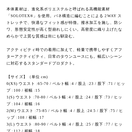
本体素材は、進化系ポリエステルと呼ばれる高機能素材
「SOLOTEX®」を使用。バネ構造に編むことによる 2WAY ス
トレッチで、快適なフィット感が特徴。撥水加工を施し、防シ
ワ、形態安定性が高く型崩れしにくい。高密度に織り上げたな
めらかで上質な質感は街にも馴染む。
アクティビティ時での着用に加えて、軽量で携帯しやすくアフ
ターアクティビティ、日常のタウンユースにも。幅広いシーン
に対応するスタンダードプロダクト。
【サイズ】（単位 cm)
0(XS) ウエスト :65-70 / ベルト幅 :4 / 股上 :23 / 股下 :71 / ヒッ
プ :100 / 裾幅 :15
1(S) ウエスト :70-80 / ベルト幅 :4 / 股上 :24 / 股下 :73 / ヒッ
プ :104 / 裾幅 :16
2(M) ウエスト :75-85 / ベルト幅 :4 / 股上 :24.5 / 股下 :75 / ヒ
ップ :108 / 裾幅 :17
3(L) ウエスト :80-90 / ベルト幅 :4 / 股上 :25 / 股下 :77 / ヒッ
プ :112 / 裾幅 :18