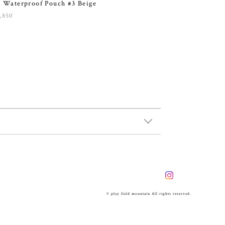
 Waterproof Pouch #3 Beige
,850
© play field mountain All rights reserved.