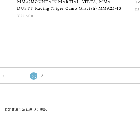
MMA(MOUNTAIN MARTIAL ATRTS) MMA
T2
M
DUSTY Racing (Tiger Camo Grayish) MMA23-13
¥3
¥27,500
5
0
特定商取引法に基づく表記