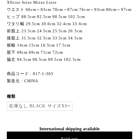
XSsize Ssize Msize Lsize
ウエスト 66cm～83cm 70cm～87cm 76cm～93cm 80cm～97cm
ヒップ 88.5cm 92.5cm 98.5cm 102.5cm
ワタリ幅 29.5cm 30.6cm 32.4cm 33.6cm
前股上 23.5cm 24.5cm 25.5cm 26.5cm
後股上 31.5cm 32.5cm 33.5cm 34.5cm
裾幅 14cm 15cm 16.5cm 17.5cm
股下 68cm 69cm 71cm 72cm
脇丈 94.5cm 96.5cm 99.5cm 102.5cm
商品コード : 817-1-305
製造元 : CHINA
種類
International shipping available
Sold out