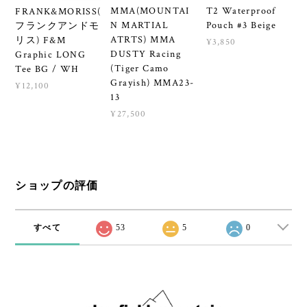
MMA(MOUNTAI
T2 Waterproof
FRANK&MORISS(
N MARTIAL
Pouch #3 Beige
フランクアンドモ
ATRTS) MMA
リス) F&M
¥3,850
DUSTY Racing
Graphic LONG
(Tiger Camo
Tee BG / WH
Grayish) MMA23-
¥12,100
13
¥27,500
ショップの評価
すべて
53
5
0