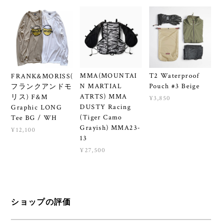
MMA(MOUNTAI
T2 Waterproof
FRANK&MORISS(
N MARTIAL
Pouch #3 Beige
フランクアンドモ
ATRTS) MMA
リス) F&M
¥3,850
DUSTY Racing
Graphic LONG
(Tiger Camo
Tee BG / WH
Grayish) MMA23-
¥12,100
13
¥27,500
ショップの評価