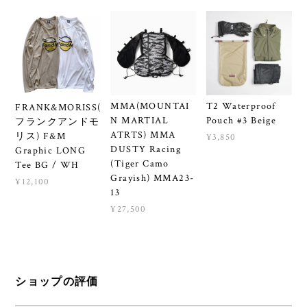
MMA(MOUNTAI
T2 Waterproof
FRANK&MORISS(
N MARTIAL
Pouch #3 Beige
フランクアンドモ
ATRTS) MMA
リス) F&M
¥3,850
DUSTY Racing
Graphic LONG
(Tiger Camo
Tee BG / WH
Grayish) MMA23-
¥12,100
13
¥27,500
ショップの評価