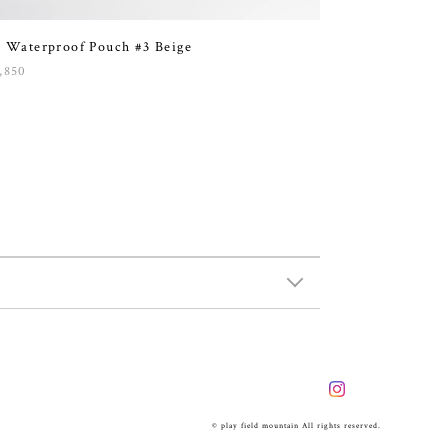
 Waterproof Pouch #3 Beige
,850
© play field mountain All rights reserved.