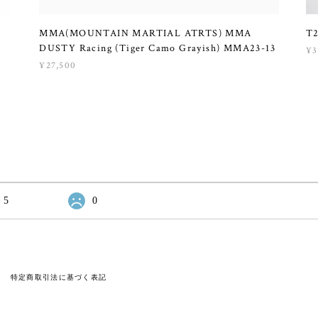
MMA(MOUNTAIN MARTIAL ATRTS) MMA
T2
M
DUSTY Racing (Tiger Camo Grayish) MMA23-13
¥3
¥27,500
5
0
特定商取引法に基づく表記