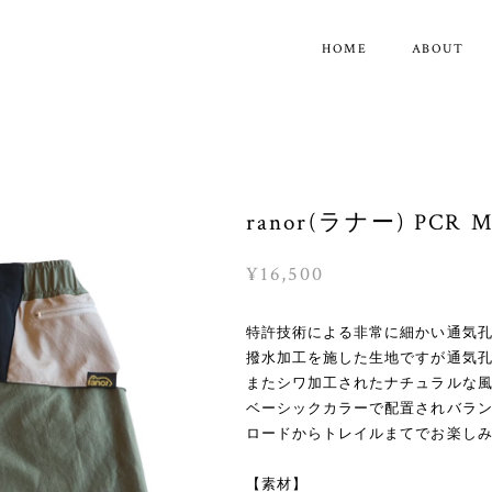
HOME
ABOUT
ranor(ラナー) PCR M
¥16,500
特許技術による非常に細かい通気
撥水加工を施した生地ですが通気
またシワ加工されたナチュラルな
ベーシックカラーで配置されバラ
ロードからトレイルまてでお楽し
【素材】