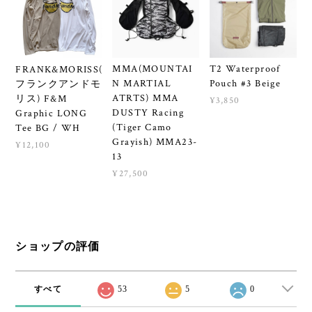
MMA(MOUNTAI
T2 Waterproof
FRANK&MORISS(
N MARTIAL
Pouch #3 Beige
フランクアンドモ
ATRTS) MMA
リス) F&M
¥3,850
DUSTY Racing
Graphic LONG
(Tiger Camo
Tee BG / WH
Grayish) MMA23-
¥12,100
13
¥27,500
ショップの評価
すべて
53
5
0