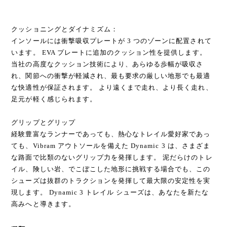
クッショニングとダイナミズム：
インソールには衝撃吸収プレートが 3 つのゾーンに配置されて
います。 EVA プレートに追加のクッション性を提供します。
当社の高度なクッション技術により、あらゆる歩幅が吸収さ
れ、関節への衝撃が軽減され、最も要求の厳しい地形でも最適
な快適性が保証されます。 より遠くまで走れ、より長く走れ、
足元が軽く感じられます。
グリップとグリップ
経験豊富なランナーであっても、熱心なトレイル愛好家であっ
ても、Vibram アウトソールを備えた Dynamic 3 は、さまざま
な路面で比類のないグリップ力を発揮します。 泥だらけのトレ
イル、険しい岩、でこぼこした地形に挑戦する場合でも、この
シューズは抜群のトラクションを発揮して最大限の安定性を実
現します。 Dynamic 3 トレイル シューズは、あなたを新たな
高みへと導きます。