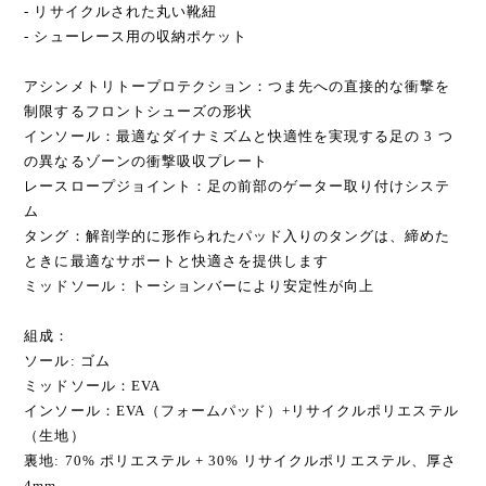
- リサイクルされた丸い靴紐
- シューレース用の収納ポケット
アシンメトリトープロテクション：つま先への直接的な衝撃を
制限するフロントシューズの形状
インソール：最適なダイナミズムと快適性を実現する足の 3 つ
の異なるゾーンの衝撃吸収プレート
レースロープジョイント：足の前部のゲーター取り付けシステ
ム
タング：解剖学的に形作られたパッド入りのタングは、締めた
ときに最適なサポートと快適さを提供します
ミッドソール：トーションバーにより安定性が向上
組成：
ソール: ゴム
ミッドソール：EVA
インソール：EVA（フォームパッド）+リサイクルポリエステル
（生地）
裏地: 70% ポリエステル + 30% リサイクルポリエステル、厚さ
4mm