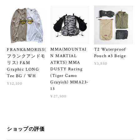
MMA(MOUNTAI
T2 Waterproof
FRANK&MORISS(
N MARTIAL
Pouch #3 Beige
フランクアンドモ
ATRTS) MMA
リス) F&M
¥3,850
DUSTY Racing
Graphic LONG
(Tiger Camo
Tee BG / WH
Grayish) MMA23-
¥12,100
13
¥27,500
ショップの評価