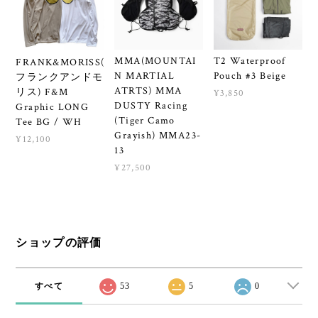
MMA(MOUNTAI
T2 Waterproof
FRANK&MORISS(
N MARTIAL
Pouch #3 Beige
フランクアンドモ
ATRTS) MMA
リス) F&M
¥3,850
DUSTY Racing
Graphic LONG
(Tiger Camo
Tee BG / WH
Grayish) MMA23-
¥12,100
13
¥27,500
ショップの評価
すべて
53
5
0