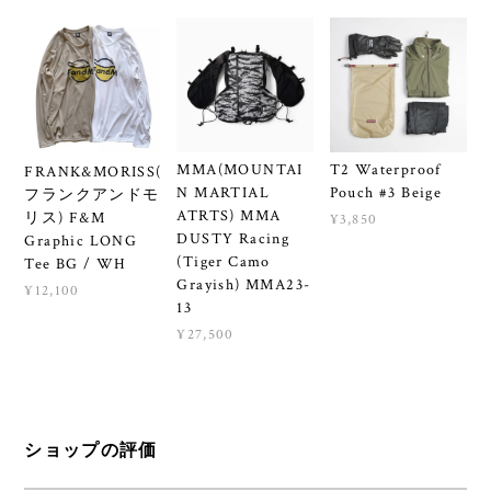
MMA(MOUNTAI
T2 Waterproof
FRANK&MORISS(
N MARTIAL
Pouch #3 Beige
フランクアンドモ
ATRTS) MMA
リス) F&M
¥3,850
DUSTY Racing
Graphic LONG
(Tiger Camo
Tee BG / WH
Grayish) MMA23-
¥12,100
13
¥27,500
ショップの評価