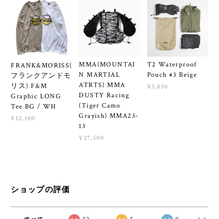
MMA(MOUNTAI
T2 Waterproof
FRANK&MORISS(
N MARTIAL
Pouch #3 Beige
フランクアンドモ
ATRTS) MMA
リス) F&M
¥3,850
DUSTY Racing
Graphic LONG
(Tiger Camo
Tee BG / WH
Grayish) MMA23-
¥12,100
13
¥27,500
ショップの評価