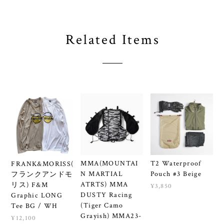
Related Items
MMA(MOUNTAI
T2 Waterproof
FRANK&MORISS(
N MARTIAL
Pouch #3 Beige
フランクアンドモ
ATRTS) MMA
リス) F&M
¥3,850
DUSTY Racing
Graphic LONG
(Tiger Camo
Tee BG / WH
Grayish) MMA23-
¥12,100