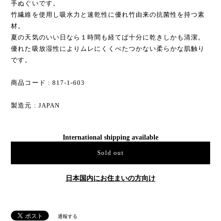
手ぬぐいです。
竹繊維を使用し吸水力と速乾性に優れ竹由来の抗菌性を持つ素
材。
夏の天気のいい日なら１時間も経てば十分に乾きしかも清潔。
優れた吸放湿性によりムレにくくべたつかない柔らかな肌触り
です。
商品コード : 817-1-603
製造元 : JAPAN
International shipping available
Sold out
日本国内にお住まいの方向け
通報する