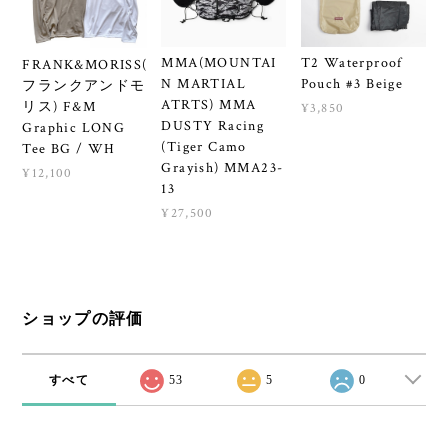
MMA(MOUNTAI
T2 Waterproof
FRANK&MORISS(
N MARTIAL
Pouch #3 Beige
フランクアンドモ
ATRTS) MMA
リス) F&M
¥3,850
DUSTY Racing
Graphic LONG
(Tiger Camo
Tee BG / WH
Grayish) MMA23-
¥12,100
13
¥27,500
ショップの評価
すべて
53
5
0