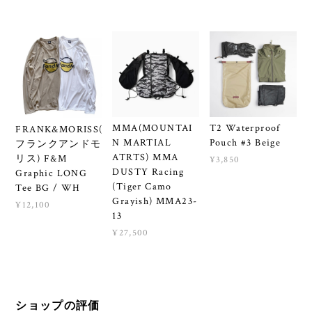
MMA(MOUNTAI
T2 Waterproof
FRANK&MORISS(
N MARTIAL
Pouch #3 Beige
フランクアンドモ
ATRTS) MMA
リス) F&M
¥3,850
DUSTY Racing
Graphic LONG
(Tiger Camo
Tee BG / WH
Grayish) MMA23-
¥12,100
13
¥27,500
ショップの評価