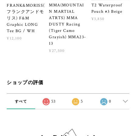
MMA(MOUNTAI
T2 Waterproof
FRANK&MORISS(
N MARTIAL
Pouch #3 Beige
フランクアンドモ
ATRTS) MMA
リス) F&M
¥3,850
DUSTY Racing
Graphic LONG
(Tiger Camo
Tee BG / WH
Grayish) MMA23-
¥12,100
13
¥27,500
ショップの評価
すべて
53
5
0