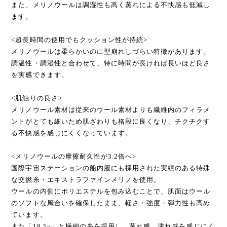
また、メリノウールは調湿性も高く蒸れによる不快感も低減し
ます。
<超長時間の使用でもクッション性が持続>
メリノウールは柔らかいのに型崩れしづらい特徴があります。
調温性・調湿性と合わせて、特に時間が長ければ長いほど良さ
を実感できます。
<肌触りの良さ>
メリノウール素材は従来のウール素材よりも繊維内のフィラメ
ントがとても細いため肌ざわりも格段に良くなり、チクチクす
る不快感を感じにくくなっています。
<メリノウールの摩擦耐久性が3.2倍へ>
国際宇宙ステーションの船内服にも採用された実績のある特殊
な交撚糸・エキストラファインメリノを使用。
ウールの内側にポリエステルを包み込むことで、肌面はウール
のソフトな風合いを確保したまま、軽さ・強度・弾力性も高め
ています。
また「18.5μ」と極細の糸を採用し、蒸れ感、濡れ感を感じにく