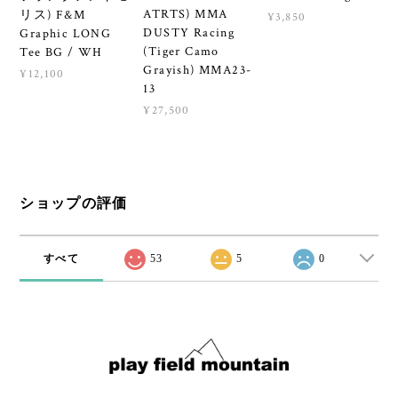
ATRTS) MMA
リス) F&M
¥3,850
DUSTY Racing
Graphic LONG
(Tiger Camo
Tee BG / WH
Grayish) MMA23-
¥12,100
13
¥27,500
ショップの評価
すべて
53
5
0