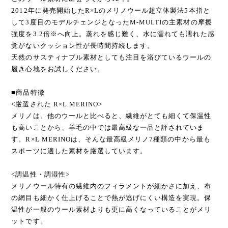
2012年に発売開始したR×Lのメリノウール超立体製法5本指と
して3度目のモデルチェンジとなったM-MULTIの主素材の摩擦
強度を3.2倍※へ向上。蒸れを感じ難く、水に濡れても濡れた感
覚がないクッション性が長時間持続します。
天然のサスティナブル素材としても注目を浴びているウールの
履き心地をお試しください。
■商品特徴
<厳選された R×L MERINO>
メリノは、他のウールと比べると、繊維がとても細くて保温性
も高いことから、羊毛の中では最高級な一品と評されていま
す。R×L MERINOは、そんな最高級メリノ7種類の中から最も
スポーツに適した素材を厳選しています。
<調温性・調湿性>
メリノウール特有の繊維内のフィラメントが細かさに加え、布
の網目も細かく仕上げることで熱が逃げにくい構造を実現。保
温性が一般のウール素材よりも更に高くなっていることがメリ
ットです。