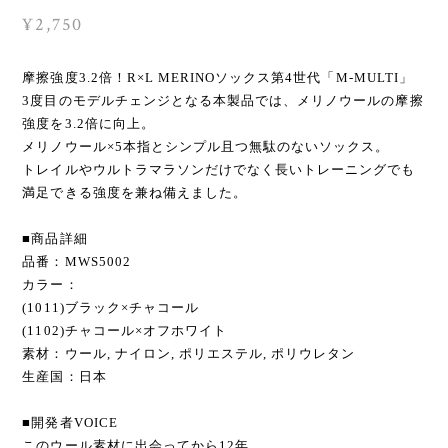
¥2,750
摩擦強度3.2倍！R×L MERINOソックス第4世代「M-MULTI」
3度目のモデルチェンジとなる本製品では、メリノウールの摩擦
強度を3.2倍に向上。
メリノウール×5本指とシンプル且つ無駄のないソックス。
トレイルやウルトラマラソンだけでなく長いトレーニングでも
満足できる強度を兼ね備えました。
■商品詳細
品番：MWS5002
カラー：
(1011)ブラック×チャコール
(1102)チャコール×オフホワイト
素材：ウール, ナイロン, ポリエステル, ポリウレタン
生産国：日本
■開発者VOICE
このウール素材に出会ってから12年。