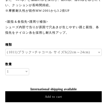
い、クッションが長時間持続。
※摩擦耐久性が前作MW-2001から3.2倍UP
<親指＆各指先+踵周り補強>
シューズ内部で当りが原因で穴あきが生じやすい踵と親指、各
指先をナイロン糸を採用し耐久性アップ。
種類
数量
International shipping available
Add to cart