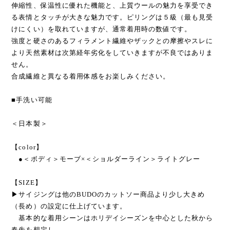
らかかつ適度な強度を備えさせ、
また、糸をゆるく撚ることで斜行を極力おさえた仕上がりで
す。
伸縮性、保温性に優れた機能と、上質ウールの魅力を享受でき
る表情とタッチが大きな魅力です。ピリングは５級（最も見受
けにくい）を取れていますが、通常着用時の数値です。
強度と硬さのあるフィラメント繊維やザックとの摩擦やスレに
より天然素材は次第経年劣化をしていきますが不良ではありま
せん。
合成繊維と異なる着用体感をお楽しみください。
■手洗い可能
＜日本製＞
【color】
●＜ボディ＞モーブ×＜ショルダーライン＞ライトグレー
【SIZE】
▶︎サイジングは他のBUDOのカットソー商品より少し大きめ