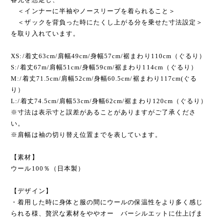
（長め）の設定に仕上げています。
基本的な着用シーンはホリデイシーズンを中心とした秋から
春先を想定し、
＜インナーに半袖やノースリーブを着られること＞
＜ザックを背負った時にたくし上がる分を乗せた寸法設定＞
を取り入れています。
XS:/着丈63cm/肩幅49cm/身幅57cm/裾まわり110cm（ぐるり）
S:/着丈67m/肩幅51cm/身幅59cm/裾まわり114cm（ぐるり）
M:/着丈71.5cm/肩幅52cm/身幅60.5cm/裾まわり117cm(ぐる
り）
L:/着丈74.5cm/肩幅53cm/身幅62cm/裾まわり120cm（ぐるり）
※寸法は表示寸と誤差があることがありますがご了承くださ
い。
※肩幅は袖の切り替え位置までを表しています。
【素材】
ウール100％（日本製）