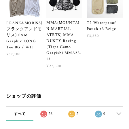
MMA(MOUNTAI
T2 Waterproof
FRANK&MORISS(
N MARTIAL
Pouch #3 Beige
フランクアンドモ
ATRTS) MMA
リス) F&M
¥3,850
DUSTY Racing
Graphic LONG
(Tiger Camo
Tee BG / WH
Grayish) MMA23-
¥12,100
13
¥27,500
ショップの評価