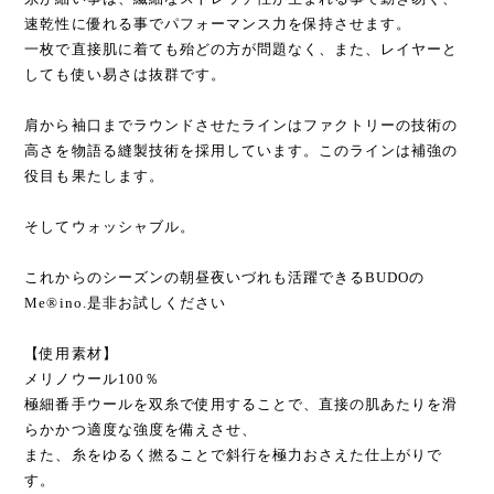
能なジャージー編み機に対応できる最も細い上質糸を使用。
糸が細い事は、繊細なストレッチ性が生まれる事で動き易く、
速乾性に優れる事でパフォーマンス力を保持させます。
一枚で直接肌に着ても殆どの方が問題なく、また、レイヤーと
しても使い易さは抜群です。
肩から袖口までラウンドさせたラインはファクトリーの技術の
高さを物語る縫製技術を採用しています。このラインは補強の
役目も果たします。
そしてウォッシャブル。
これからのシーズンの朝昼夜いづれも活躍できるBUDOの
Me®︎ino.是非お試しください
【使用素材】
メリノウール100％
極細番手ウールを双糸で使用することで、直接の肌あたりを滑