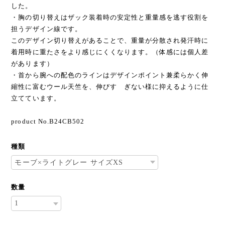
【デザイン】
・着用した時に身体と服の間にウールの保温性をより多く感じ
られる様、贅沢な素材をややオー バーシルエットに仕上げま
した。
・胸の切り替えはザック装着時の安定性と重量感を逃す役割を
担うデザイン線です。
このデザイン切り替えがあることで、重量が分散され発汗時に
着用時に重たさをより感じにくくなります。（体感には個人差
があります）
・首から腕への配色のラインはデザインポイント兼柔らかく伸
縮性に富むウール天竺を、伸びす ぎない様に抑えるように仕
立てています。
product No.B24CB502
種類
数量